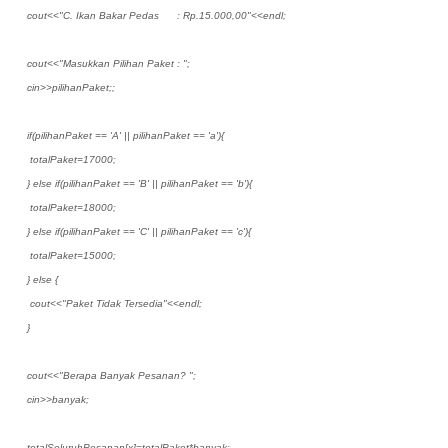
cout<<"C. Ikan Bakar Pedas : Rp.15.000,00"<<endl;
cout<<"Masukkan Pilihan Paket : ";
cin>>pilihanPaket;;
if(pilihanPaket == 'A' || pilihanPaket == 'a'){
totalPaket=17000;
} else if(pilihanPaket == 'B' || pilihanPaket == 'b'){
totalPaket=18000;
} else if(pilihanPaket == 'C' || pilihanPaket == 'c'){
totalPaket=15000;
} else {
cout<<"Paket Tidak Tersedia"<<endl;
}
cout<<"Berapa Banyak Pesanan? ";
cin>>banyak;
totalSeluruhPesanan[x]=totalPaket*banyak;