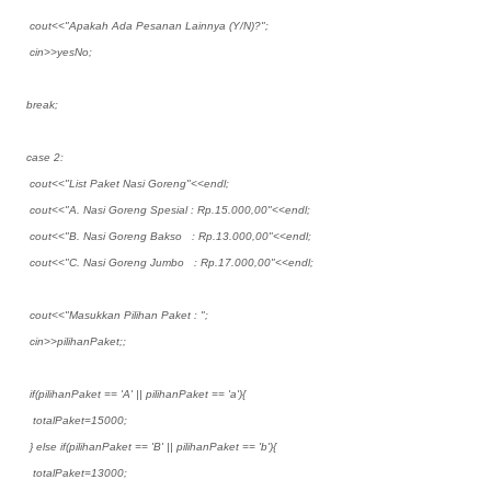
cout<<"Apakah Ada Pesanan Lainnya (Y/N)?";
cin>>yesNo;
break;
case 2:
cout<<"List Paket Nasi Goreng"<<endl;
cout<<"A. Nasi Goreng Spesial : Rp.15.000,00"<<endl;
cout<<"B. Nasi Goreng Bakso : Rp.13.000,00"<<endl;
cout<<"C. Nasi Goreng Jumbo : Rp.17.000,00"<<endl;
cout<<"Masukkan Pilihan Paket : ";
cin>>pilihanPaket;;
if(pilihanPaket == 'A' || pilihanPaket == 'a'){
totalPaket=15000;
} else if(pilihanPaket == 'B' || pilihanPaket == 'b'){
totalPaket=13000;