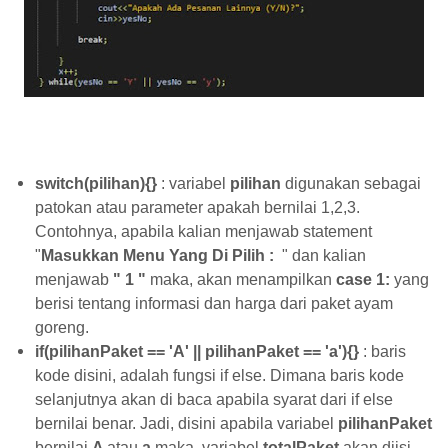
switch(pilihan){}
: variabel
pilihan
digunakan sebagai
patokan atau parameter apakah bernilai 1,2,3.
Contohnya, apabila kalian menjawab statement
"
Masukkan Menu Yang Di Pilih :
" dan kalian
menjawab
" 1 "
maka, akan menampilkan
case 1:
yang
berisi tentang informasi dan harga dari paket ayam
goreng.
if(pilihanPaket == 'A' || pilihanPaket == 'a'){}
: baris
kode disini, adalah fungsi if else. Dimana baris kode
selanjutnya akan di baca apabila syarat dari if else
bernilai benar. Jadi, disini apabila variabel
pilihanPaket
bernilai
A
atau
a
maka, variabel
totalPaket
akan diisi