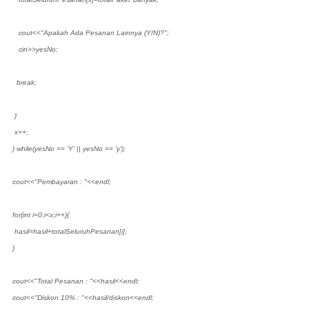
cout<<"Apakah Ada Pesanan Lainnya (Y/N)?";
cin>>yesNo;
break;
}
x++;
} while(yesNo == 'Y' || yesNo == 'y');
cout<<"Pembayaran : "<<endl;
for(int i=0;i<x;i++){
hasil=hasil+totalSeluruhPesanan[i];
}
cout<<"Total Pesanan : "<<hasil<<endl;
cout<<"Diskon 10% : "<<hasil/diskon<<endl;