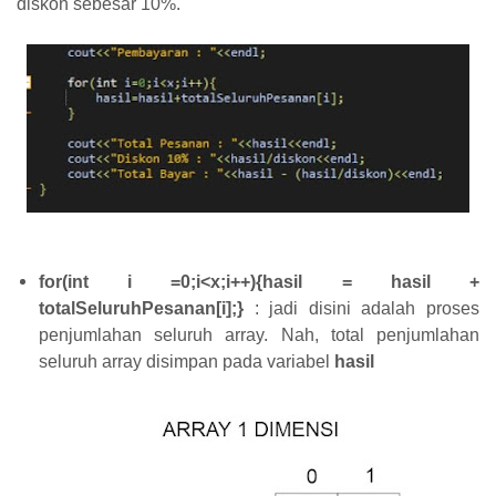
diskon sebesar 10%.
for(int i =0;i<x;i++){hasil = hasil +
totalSeluruhPesanan[i];}
: jadi disini adalah proses
penjumlahan seluruh array. Nah, total penjumlahan
seluruh array disimpan pada variabel
hasil