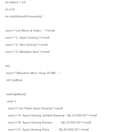
int diskon = 10;
int x=0;
int totalSeluruhPesanan[x];
cout<<"List Menu & Paket : "<<endl;
cout<<"1. Ayam Goreng"<<endl;
cout<<"2. Nasi Goreng"<<endl;
cout<<"3. Masakan Ikan"<<endl;
do{
cout<<"Masukan Menu Yang Di Pilih : ";
cin>>pilihan;
switch(pilihan){
case 1:
cout<<"List Paket Ayam Goreng"<<endl;
cout<<"A. Ayam Goreng Sambal Bawang : Rp.13.000,00"<<endl;
cout<<"B. Ayam Goreng Kremes : Rp.15.000,00"<<endl;
cout<<"C. Ayam Goreng Extra : Rp.20.000,00"<<endl;