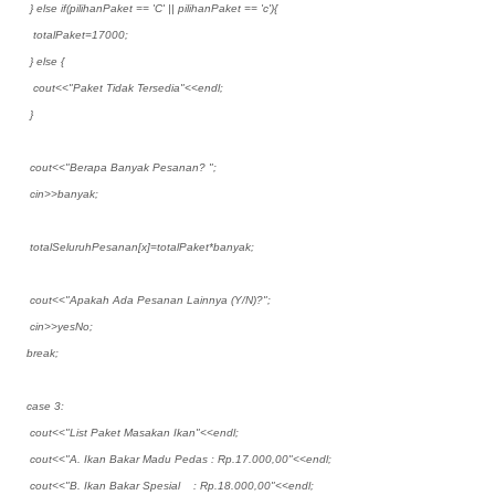
} else if(pilihanPaket == 'C' || pilihanPaket == 'c'){
totalPaket=17000;
} else {
cout<<"Paket Tidak Tersedia"<<endl;
}
cout<<"Berapa Banyak Pesanan? ";
cin>>banyak;
totalSeluruhPesanan[x]=totalPaket*banyak;
cout<<"Apakah Ada Pesanan Lainnya (Y/N)?";
cin>>yesNo;
break;
case 3:
cout<<"List Paket Masakan Ikan"<<endl;
cout<<"A. Ikan Bakar Madu Pedas : Rp.17.000,00"<<endl;
cout<<"B. Ikan Bakar Spesial : Rp.18.000,00"<<endl;