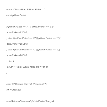
cout<<"Masukkan Pilihan Paket : ";
cin>>pilihanPaket;
if(pilihanPaket == 'A' || pilihanPaket == 'a'){
totalPaket=13000;
} else if(pilihanPaket == 'B' || pilihanPaket == 'b'){
totalPaket=15000;
} else if(pilihanPaket == 'C' || pilihanPaket == 'c'){
totalPaket=20000;
} else {
cout<<"Paket Tidak Tersedia"<<endl;
}
cout<<"Berapa Banyak Pesanan? ";
cin>>banyak;
totalSeluruhPesanan[x]=totalPaket*banyak;