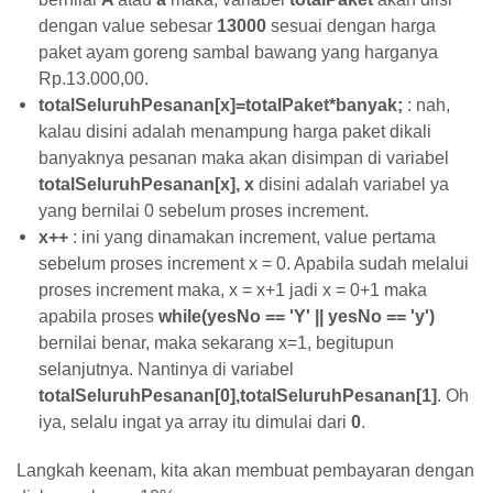
dengan value sebesar
13000
sesuai dengan harga
paket ayam goreng sambal bawang yang harganya
Rp.13.000,00.
totalSeluruhPesanan[x]=totalPaket*banyak;
: nah,
kalau disini adalah menampung harga paket dikali
banyaknya pesanan maka akan disimpan di variabel
totalSeluruhPesanan[x], x
disini adalah variabel ya
yang bernilai 0 sebelum proses increment.
x++
: ini yang dinamakan increment, value pertama
sebelum proses increment x = 0. Apabila sudah melalui
proses increment maka, x = x+1 jadi x = 0+1 maka
apabila proses
while(yesNo == 'Y' || yesNo == 'y')
bernilai benar, maka sekarang x=1, begitupun
selanjutnya. Nantinya di variabel
totalSeluruhPesanan[0],totalSeluruhPesanan[1]
. Oh
iya, selalu ingat ya array itu dimulai dari
0
.
Langkah keenam, kita akan membuat pembayaran dengan