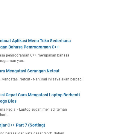
buat Aplikasi Menu Toko Sederhana
gan Bahasa Pemrograman C++
asa pemrograman C++ merupakan bahasa
rograman yan…
ara Mengatasi Serangan Netcut
 Mengatasi Netcut - Nah, kali ini saya akan berbagi
usi Cepat Cara Mengatasi Laptop Berhenti
Logo Bios
ana Pedia - Laptop sudah menjadi teman
hari…
ajar C++ Part 7 (Sorting)
ing berasal dari kata dasar "sort", dalam…