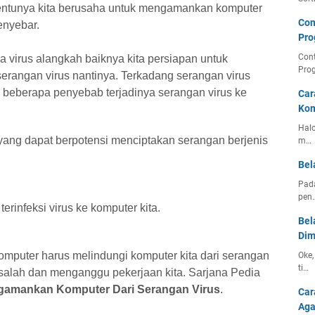
 tentunya kita berusaha untuk mengamankan komputer
Con
enyebar.
Pro
Con
na virus alangkah baiknya kita persiapan untuk
Pro
serangan virus nantinya. Terkadang serangan virus
un beberapa penyebab terjadinya serangan virus ke
Car
Kom
Halo
 yang dapat berpotensi menciptakan serangan berjenis
m…
Bel
Pada
pen
rinfeksi virus ke komputer kita.
Bel
Dim
komputer harus melindungi komputer kita dari serangan
Oke,
ti…
salah dan menganggu pekerjaan kita. Sarjana Pedia
gamankan Komputer Dari Serangan Virus
.
Car
Aga