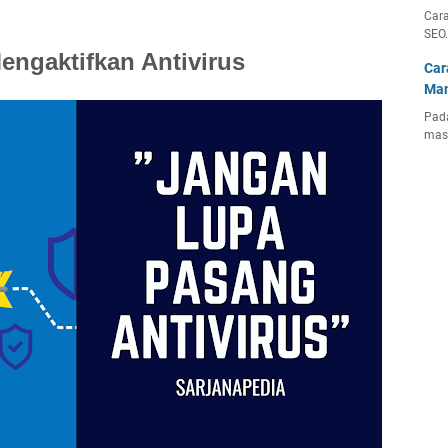
Cara
SEO
ngaktifkan Antivirus
Car
Man
Pada
mas