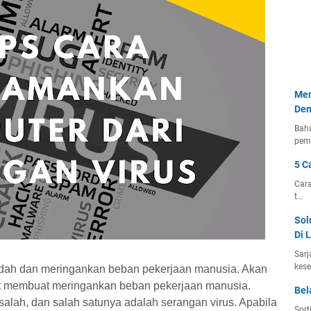
Mem
Den
Bah
pem
5 C
Cara
t…
Sol
Di 
Sarj
kese
dah dan meringankan beban pekerjaan manusia. Akan
pat membuat meringankan beban pekerjaan manusia.
Bel
alah, dan salah satunya adalah serangan virus. Apabila
Sort