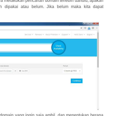
ya melakukan pencarian domain terlebih dahulu, apakah
h dipakai atau belum. Jika belum maka kita dapat
lu domain yang ingin saja ambil. dan menentukan berapa