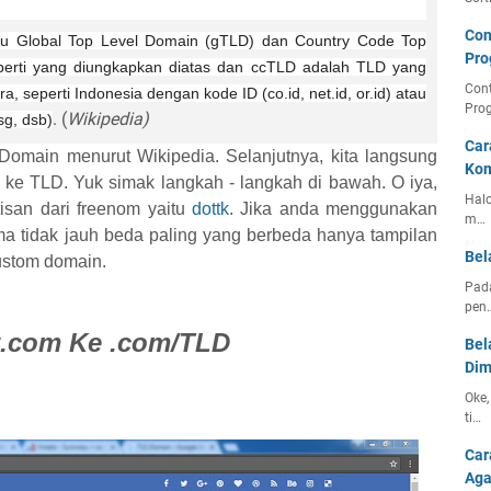
Con
u Global Top Level Domain (gTLD) dan Country Code Top
Pro
perti yang diungkapkan diatas dan ccTLD adalah TLD yang
Con
 seperti Indonesia dengan kode ID (co.id, net.id, or.id) atau
Pro
. (
Wikipedia)
sg, dsb)
Car
 Domain menurut Wikipedia. Selanjutnya, kita langsung
Kom
 ke TLD. Yuk simak langkah - langkah di bawah. O iya,
Halo
san dari freenom yaitu
dottk
. Jika anda menggunakan
m…
ma tidak jauh beda paling yang berbeda hanya tampilan
Bel
ustom domain.
Pada
pen
t.com Ke .com/TLD
Bel
Dim
Oke,
ti…
Car
Aga