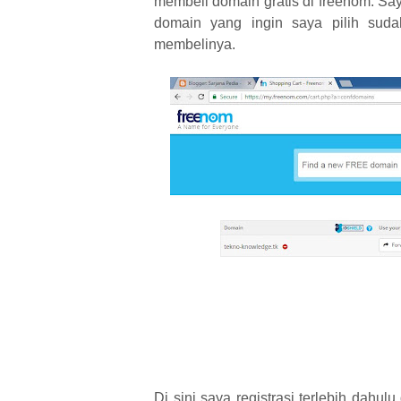
membeli domain gratis di freenom. Sa
domain yang ingin saya pilih suda
membelinya.
Di sini saya registrasi terlebih dahu