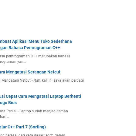
buat Aplikasi Menu Toko Sederhana
gan Bahasa Pemrograman C++
asa pemrograman C++ merupakan bahasa
rograman yan…
ara Mengatasi Serangan Netcut
 Mengatasi Netcut - Nah, kali ini saya akan berbagi
usi Cepat Cara Mengatasi Laptop Berhenti
Logo Bios
ana Pedia - Laptop sudah menjadi teman
hari…
ajar C++ Part 7 (Sorting)
ing berasal dari kata dasar "sort", dalam…