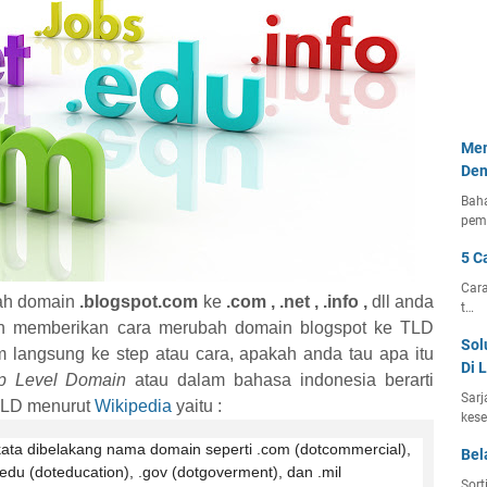
Mem
Den
Bah
pem
5 C
Cara
bah domain
.blogspot.com
ke
.com , .net , .info ,
dll anda
t…
kan memberikan cara merubah domain blogspot ke TLD
Sol
elum langsung ke step atau cara, apakah anda tau apa itu
Di 
p Level Domain
atau dalam bahasa indonesia berarti
Sarj
 TLD menurut
Wikipedia
yaitu :
kese
ata dibelakang nama domain seperti .com (dotcommercial),
Bel
 .edu (doteducation), .gov (dotgoverment), dan .mil
Sort